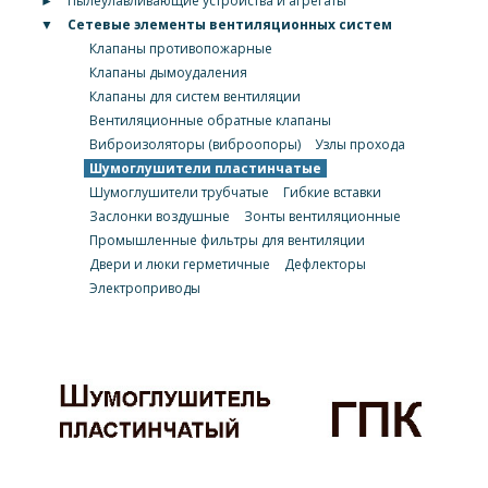
►
Пылеулавливающие устройства и агрегаты
▼
Сетевые элементы вентиляционных систем
Клапаны противопожарные
Клапаны дымоудаления
Клапаны для систем вентиляции
Вентиляционные обратные клапаны
Виброизоляторы (виброопоры)
Узлы прохода
Шумоглушители пластинчатые
Шумоглушители трубчатые
Гибкие вставки
Заслонки воздушные
Зонты вентиляционные
Промышленные фильтры для вентиляции
Двери и люки герметичные
Дефлекторы
Электроприводы