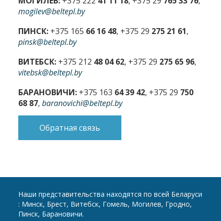
МОГИЛЕВ:
+375 222
41 11 18
, +375 29
765 33 76
,
mogilev@beltepl.by
ПИНСК:
+375 165
66 16 48
, +375 29
275 21 61
,
pinsk@beltepl.by
ВИТЕБСК:
+375 212
48 04 62
, +375 29
275 65 96
,
vitebsk@beltepl.by
БАРАНОВИЧИ:
+375 163
64 39 42
, +375 29
750
68 87
,
baranovichi@beltepl.by
Обратная связь
Наши представительства находятся по всей Беларуси
: Минск, Брест, Витебск, Гомель, Могилев, Гродно,
Пинск, Барановичи.