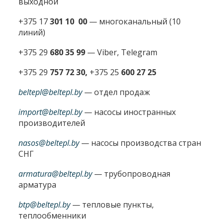
выходной
+375 17
301 10 00
—
многоканальный (10
линий)
+375 29
680 35 99
— Viber, Telegram
+375 29
757 72 30,
+375 25
600 27 25
beltepl@beltepl.by
— отдел продаж
import@beltepl.by
— насосы иностранных
производителей
nasos@beltepl.by
— насосы производства стран
СНГ
armatura@beltepl.by
— трубопроводная
арматура
btp@beltepl.by
— тепловые пункты,
теплообменники