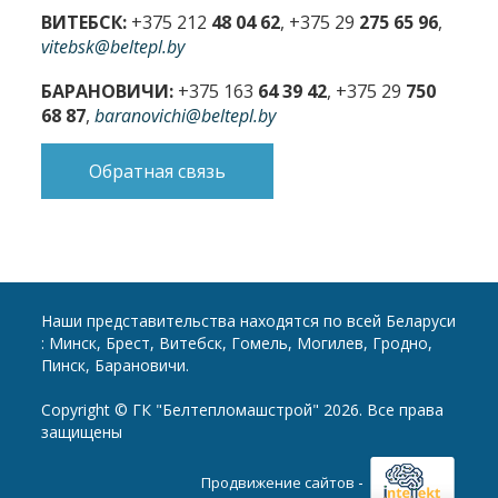
ВИТЕБСК:
+375 212
48 04 62
, +375 29
275 65 96
,
vitebsk@beltepl.by
БАРАНОВИЧИ:
+375 163
64 39 42
, +375 29
750
68 87
,
baranovichi@beltepl.by
Обратная связь
Наши представительства находятся по всей Беларуси
: Минск, Брест, Витебск, Гомель, Могилев, Гродно,
Пинск, Барановичи.
Copyright © ГК "Белтепломашстрой" 2026. Все права
защищены
-
Продвижение сайтов