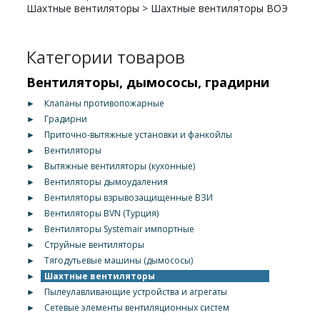
Шахтные вентиляторы
>
Шахтные вентиляторы ВОЭ
Категории товаров
Вентиляторы, дымососы, градирни
►
Клапаны противопожарные
►
Градирни
►
Приточно-вытяжные установки и фанкойлы
►
Вентиляторы
►
Вытяжные вентиляторы (кухонные)
►
Вентиляторы дымоудаления
►
Вентиляторы взрывозащищенные ВЗИ
►
Вентиляторы BVN (Турция)
►
Вентиляторы Systemair импортные
►
Струйные вентиляторы
►
Тягодутьевые машины (дымососы)
►
Шахтные вентиляторы
►
Пылеулавливающие устройства и агрегаты
►
Сетевые элементы вентиляционных систем