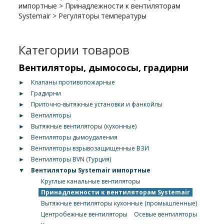
импортные
>
Принадлежности к вентиляторам
Systemair
>
Регуляторы температуры
Категории товаров
Вентиляторы, дымососы, градирни
►
Клапаны противопожарные
►
Градирни
►
Приточно-вытяжные установки и фанкойлы
►
Вентиляторы
►
Вытяжные вентиляторы (кухонные)
►
Вентиляторы дымоудаления
►
Вентиляторы взрывозащищенные ВЗИ
►
Вентиляторы BVN (Турция)
▼
Вентиляторы Systemair импортные
Круглые канальные вентиляторы
Принадлежности к вентиляторам Systemair
Вытяжные вентиляторы кухонные (промышленные)
Центробежные вентиляторы
Осевые вентиляторы