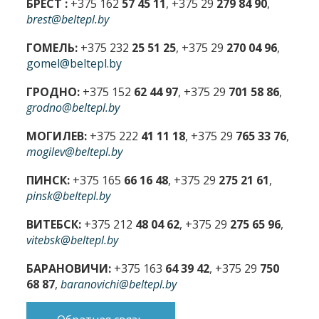
БРЕСТ :
+375 162
57 45 11
, +375 29
279 84 90
,
brest@beltepl.by
ГОМЕЛЬ:
+375 232
25 51 25
, +375 29
270 04 96
,
gomel@beltepl.by
ГРОДНО:
+375 152
62 44 97
, +375 29
701 58 86
,
grodno@beltepl.by
МОГИЛЕВ:
+375 222
41 11 18
, +375 29
765 33 76
,
mogilev@beltepl.by
ПИНСК:
+375 165
66 16 48
, +375 29
275 21 61
,
pinsk@beltepl.by
ВИТЕБСК:
+375 212
48 04 62
, +375 29
275 65 96
,
vitebsk@beltepl.by
БАРАНОВИЧИ:
+375 163
64 39 42
, +375 29
750
68 87
,
baranovichi@beltepl.by