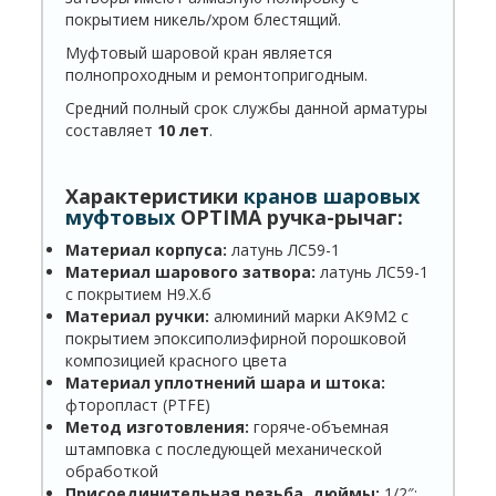
покрытием никель/хром блестящий.
Муфтовый шаровой кран является
полнопроходным и ремонтопригодным.
Средний полный срок службы данной арматуры
составляет
10 лет
.
Характеристики
кранов шаровых
муфтовых
OPTIMA ручка-рычаг:
Материал корпуса:
латунь ЛС59-1
Материал шарового затвора:
латунь ЛС59-1
с покрытием Н9.Х.б
Материал ручки:
алюминий марки АК9М2 с
покрытием эпоксиполиэфирной порошковой
композицией красного цвета
Материал уплотнений шара и штока:
фторопласт (PTFE)
Метод изготовления:
горяче-объемная
штамповка с последующей механической
обработкой
Присоединительная резьба, дюймы:
1/2″;