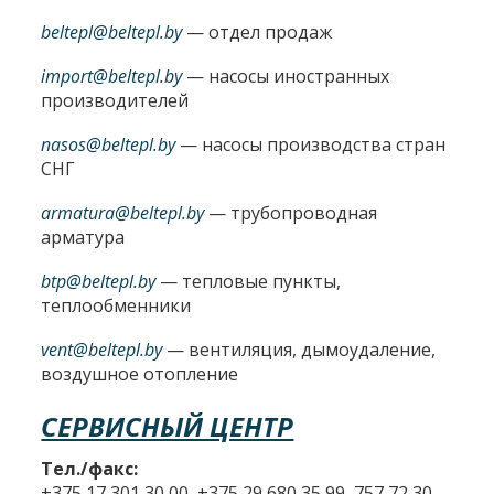
beltepl@beltepl.by
— отдел продаж
import@beltepl.by
— насосы иностранных
производителей
nasos@beltepl.by
— насосы производства стран
СНГ
armatura@beltepl.by
— трубопроводная
арматура
btp@beltepl.by
— тепловые пункты,
теплообменники
vent@beltepl.by
— вентиляция, дымоудаление,
воздушное отопление
СЕРВИСНЫЙ ЦЕНТР
Тел./факс:
+375 17 301 30 00, +375 29 680 35 99, 757 72 30