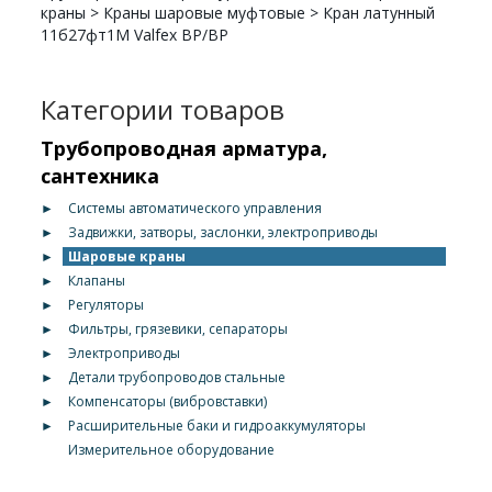
краны
>
Краны шаровые муфтовые
>
Кран латунный
11б27фт1М Valfex ВР/ВР
Категории товаров
Трубопроводная арматура,
сантехника
►
Системы автоматического управления
►
Задвижки, затворы, заслонки, электроприводы
►
Шаровые краны
►
Клапаны
►
Регуляторы
►
Фильтры, грязевики, сепараторы
►
Электроприводы
►
Детали трубопроводов стальные
►
Компенсаторы (вибровставки)
►
Расширительные баки и гидроаккумуляторы
Измерительное оборудование