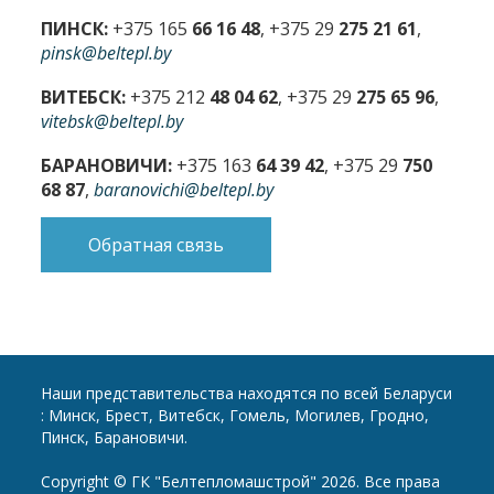
ПИНСК:
+375 165
66 16 48
, +375 29
275 21 61
,
pinsk@beltepl.by
ВИТЕБСК:
+375 212
48 04 62
, +375 29
275 65 96
,
vitebsk@beltepl.by
БАРАНОВИЧИ:
+375 163
64 39 42
, +375 29
750
68 87
,
baranovichi@beltepl.by
Обратная связь
Наши представительства находятся по всей Беларуси
: Минск, Брест, Витебск, Гомель, Могилев, Гродно,
Пинск, Барановичи.
Copyright © ГК "Белтепломашстрой" 2026. Все права