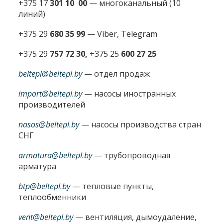
+375 17
301 10 00
—
многоканальный (10
линий)
+375 29
680 35 99
— Viber, Telegram
+375 29
757 72 30,
+375 25
600 27 25
beltepl@beltepl.by
— отдел продаж
import@beltepl.by
— насосы иностранных
производителей
nasos@beltepl.by
— насосы производства стран
СНГ
armatura@beltepl.by
— трубопроводная
арматура
btp@beltepl.by
— тепловые пункты,
теплообменники
vent@beltepl.by
— вентиляция, дымоудаление,