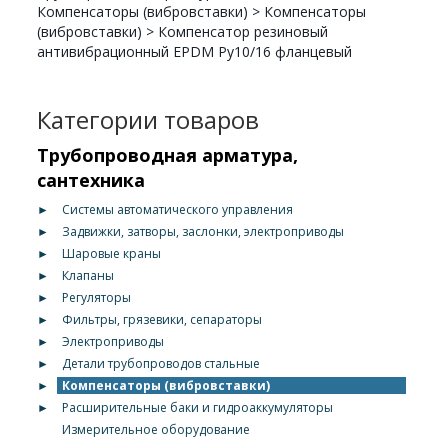
Компенсаторы (вибровставки)
>
Компенсаторы
(вибровставки)
>
Компенсатор резиновый
антивибрационный EPDM Ру10/16 фланцевый
Категории товаров
Трубопроводная арматура,
сантехника
►
Системы автоматического управления
►
Задвижки, затворы, заслонки, электроприводы
►
Шаровые краны
►
Клапаны
►
Регуляторы
►
Фильтры, грязевики, сепараторы
►
Электроприводы
►
Детали трубопроводов стальные
►
Компенсаторы (вибровставки)
►
Расширительные баки и гидроаккумуляторы
Измерительное оборудование