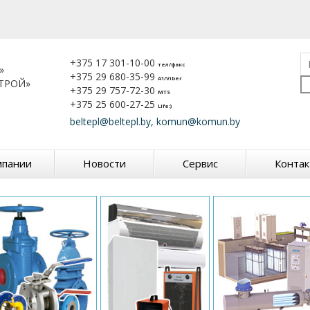
+375 17 301-10-00
тел/факс
»
+375 29 680-35-99
A1/Viber
ТРОЙ»
+375 29 757-72-30
MTS
+375 25 600-27-25
Life:)
beltepl@beltepl.by, komun@komun.by
мпании
Новости
Сервис
Конта