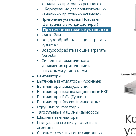
канальных приточных установок
Оборудование для прямоугольных
канальных приточных установок
Приточные установки Нововент
(Центральные кондиционеры )
Приточно-вытяжные установки
Фанкойлы
Воздухообрабатывающие агрегаты
Systemair
Воздухообрабатывающие агрегаты
Aerostar
Системы автоматического
управления приточными и
вытяжными установками
►
Вентиляторы
►
Вытяжные вентиляторы (кухонные)
►
Вентиляторы дымоудаления
►
Вентиляторы взрывозащищенные ВЗИ
►
Вентиляторы BVN (Турция)
►
Вентиляторы Systemair импортные
►
Струйные вентиляторы
►
Тягодутьевые машины (дымососы)
К
►
Шахтные вентиляторы
►
Пылеулавливающие устройства и
у
агрегаты
►
Сетевые элементы вентиляционных