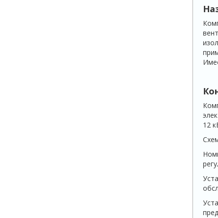
На
Комп
вент
изол
прим
Имее
Ко
Комп
элек
12 к
Схем
Номи
регу
Уста
обсл
Уста
пред