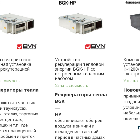
сная приточно-
Устройство
Компак
ная установка
рекуперации тепловой
устано
 рекуперацией
энергии BGK-HP со
К-1200/
встроенным тепловым
электр
насосом
 стоимость
Узнать с
Узнать стоимость
ператоры тепла
Новове
Рекуператоры тепла
применя
BGK
создани
няются в частных
—
условий
и таунхаусах,
неболь
, отелях, торговых
HP
помещен
ес центрах,
обеспечивают обогрев
коттедж
цах и т.п., где
воздуха в зимний и
ется полноценный
охлаждение в летний
хообмен и приток
период в частных домах