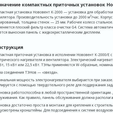
значение компактных приточных установок Нов
актная установка Нововент К-2000 — установка для обработки
3
илятора. Производитель­ность установки до 2000 м
/час. Корпу
ированный, толщина стенок — 25 мм. Рабочее колесо стальное.
еняется плоский фильтр класса очистки G4. Система автоматиче
тся выносная панель с жидкокристаллическим дисплеем.
нструкция
актная приточная установка в исполнении Нововент К-2000/E с
трического нагревателя и вентилятора. Электрический нагреват
Вт, 15 кВт или 22,5 кВт. ТЭНы применяются W-образные, номина
а соединения ТЭНов — «звезда».
нальная мощность электронагревателя выбирается при заказе.
лируется с помощью твердотель­ного реле для поддержания зад
новка работоспособна в любой пространственной ориентации. 
уживания. Как правило, панель обслу­живания должна располага
новка достаточно проста в монтаже для крепления к строитель
усмотрены кронштейны. Для подсое­динения к системе воздухов