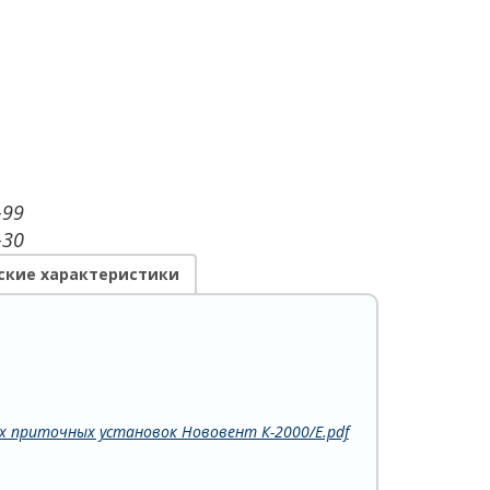
-99
-30
ские характеристики
 приточных установок Нововент К-2000/E.pdf