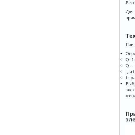
Реко
Для 
прям
Те
При 
Опр
Q=1.
Q —
t, и t
L- р
Выбр
элек
жени
Пр
эл