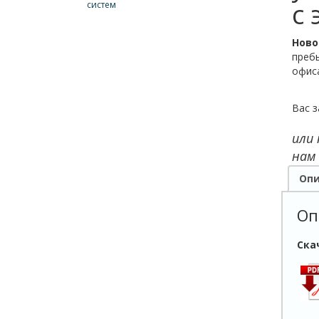
с
систем
Ново
пребы
офиса
Вас з
или
нам
Опи
Оп
Ска