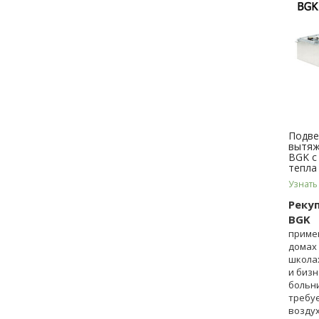
Подве
вытяж
BGK с
тепла
Узнать
Реку
BGK
приме
домах 
школах
и бизн
больни
требу
возду