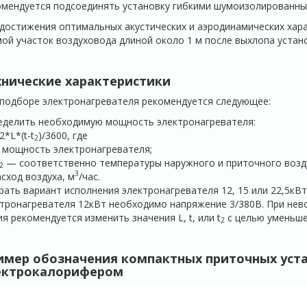
менду­ется подсоединять установку гибкими шумоизолированны
достижения оптимальных акустических и аэродинамических хар
ой участок воздуховода длиной около 1 м после выхлопа устано
хнические характеристики
подборе электронагревателя рекомендуется следующее:
еделить необходимую мощность электронагревателя:
2*L*(t-t
)/3600, где
2
 мощность электронагревателя;
— соответственно температуры наружного и приточного возд
2
3
асход воздуха, м
/час.
ать вариант исполнения электронагревателя 12, 15 или 22,5кВ
тронагревателя 12кВт необхо­димо напряжение 3/380В. При не
я рекомендуется изменить значения L, t, или t
с целью уменьше
2
имер обозначения компактных приточных уста
ектрокалорифером