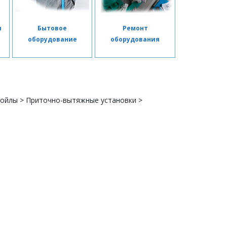
я
Бытовое
Ремонт
я
оборудование
оборудования
койлы
>
Приточно-вытяжные установки
>