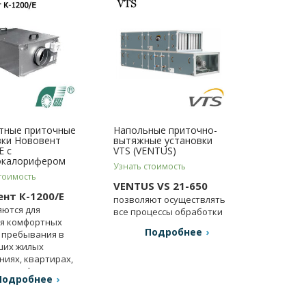
тные приточные
Напольные приточно-
вки Нововент
вытяжные установки
E с
VTS (VENTUS)
окалорифером
Узнать стоимость
тоимость
VENTUS VS 21-650
нт К-1200/E
позволяют осуществлять
ются для
все процессы обработки
я комфортных
воздуха.
Подробнее
 пребывания в
ших жилых
иях, квартирах,
ах и офисах.
Подробнее