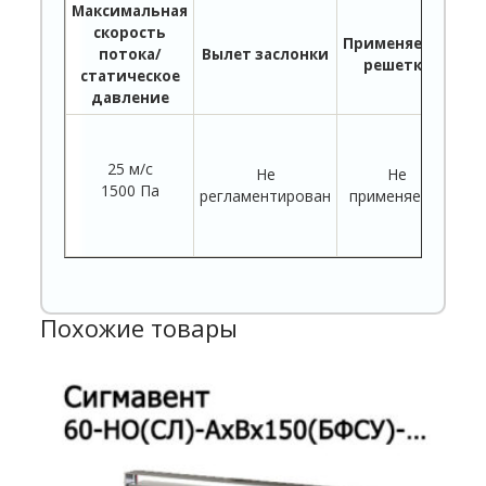
Максимальная
скорость
Применяемая
потока/
Вылет заслонки
решетка
п
статическое
давление
25 м/с
Не
Не
1500 Па
регламентирован
применяется
пр
Похожие товары