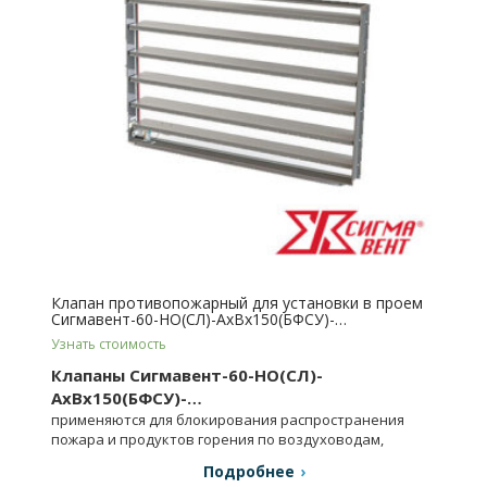
Клапан противопожарный для установки в проем
Сигмавент-60-НО(СЛ)-АхВx150(БФСУ)-…
Узнать стоимость
Клапаны Сигмавент-60-НО(СЛ)-
АхВx150(БФСУ)-…
применяются для блокирования распространения
пожара и продуктов горения по воздуховодам,
шахтам и каналам систем вентиляции и др.
Подробнее