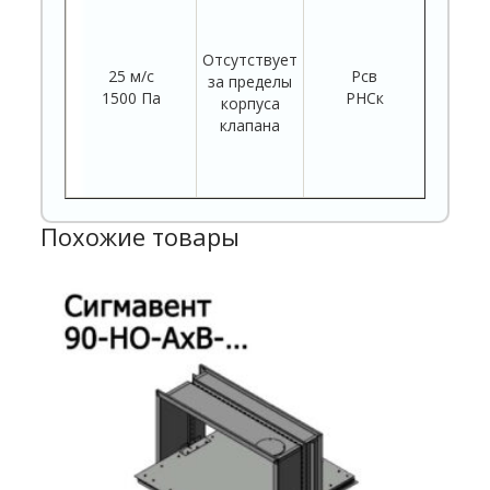
• Элек
Электр
Отсутствует
с в
25 м/с
Рсв
за пределы
п
1500 Па
РНСк
корпуса
клапана
Электр
реверс
Похожие товары