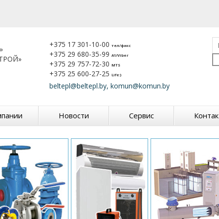
+375 17 301-10-00
тел/факс
»
+375 29 680-35-99
A1/Viber
ТРОЙ»
+375 29 757-72-30
MTS
+375 25 600-27-25
Life:)
beltepl@beltepl.by, komun@komun.by
мпании
Новости
Сервис
Конта