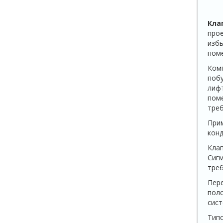
Кла
прое
избы
пом
Комп
побу
лиф
поме
треб
Прим
конд
Клап
Сигм
треб
Пере
поло
сист
Типо