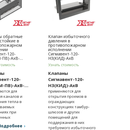
ы обратные
Клапан избыточного
стойкие в
давления в
опожарном
противопожарном
ении
исполнении
ент-120-
Сигмавент-120-
-ПВ)-АхВ-…
НЗ(КИД)-АхВ
тоимость
Узнать стоимость
ны
Клапаны
ент-120-
Сигмавент-120-
М-ПВ)-АхВ-…
НЗ(КИД)-АхВ
ются для
применяются для
я каналов и
открытия проемов в
ния тепла в
ограждающих
иваемых
конструкциях тамбур-
ниях при
шлюзов и других
енных
помещений для
торах.
поддержания в них
Подробнее
требуемого избыточного