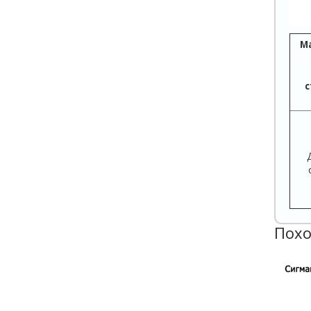
М
с
Похо