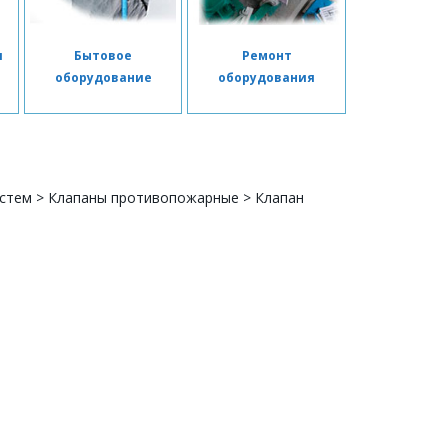
я
Бытовое
Ремонт
я
оборудование
оборудования
истем
>
Клапаны противопожарные
>
Клапан