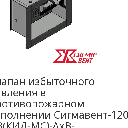
лапан избыточного
авления в
ротивопожарном
сполнении Сигмавент-120
З(КИД-МС)-АхВ-…