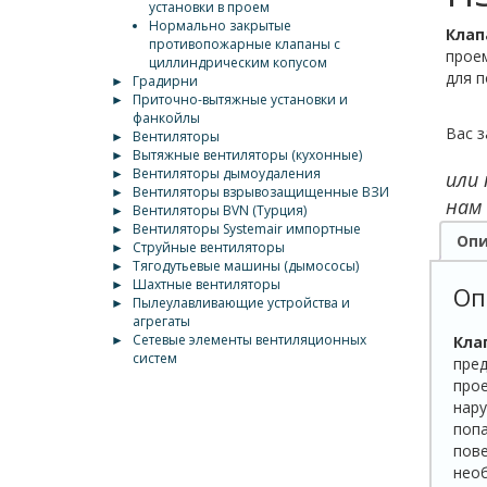
установки в проем
Нормально закрытые
Клап
противопожарные клапаны с
прое
циллиндрическим копусом
для п
►
Градирни
►
Приточно-вытяжные установки и
фанкойлы
Вас з
►
Вентиляторы
►
Вытяжные вентиляторы (кухонные)
►
Вентиляторы дымоудаления
или
►
Вентиляторы взрывозащищенные ВЗИ
нам
►
Вентиляторы BVN (Турция)
►
Вентиляторы Systemair импортные
Опи
►
Струйные вентиляторы
►
Тягодутьевые машины (дымососы)
►
Шахтные вентиляторы
Оп
►
Пылеулавливающие устройства и
агрегаты
►
Сетевые элементы вентиляционных
Кла
систем
пред
прое
нару
попа
пове
необ