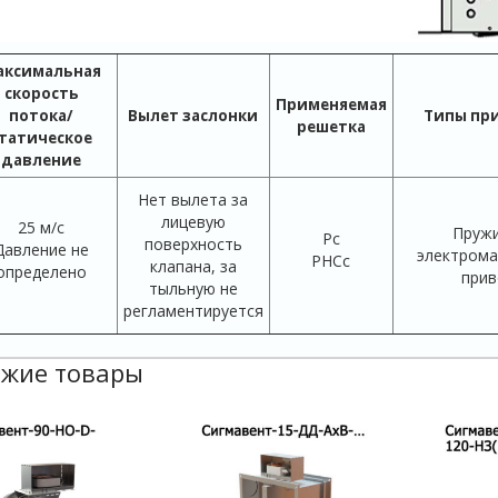
аксимальная
скорость
Применяемая
потока/
Вылет заслонки
Типы пр
решетка
татическое
давление
Нет вылета за
лицевую
25 м/с
Пружи
Рс
поверхность
Давление не
электрома
РНСс
клапана, за
определено
прив
тыльную не
регламентируется
жие товары