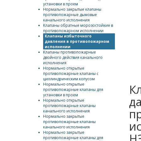
установки в проем
Нормально закрытые клапаны
противопожарные дымовые
канального исполнения
Клапаны обратные морозостойкие в
противопожарном исполнении
Клапаны избыточного
давления в противопожарном
исполнении
Клапаны противопожарные
двойного действия канального
исполнения
Нормально открытые
противопожарные клапаны с
циллиндрическим копусом
Нормально открытые
К
противопожарные клапаны для
установки в проем
д
Нормально открытые
противопожарные клапаны
п
канального исполнения
Нормально закрытые
и
противопожарные клапаны
канального исполнения
Нормально закрытые
Н
противопожарные клапаны для