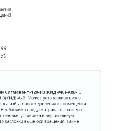
рытия
щений
-99
-30
и Сигмавент-120-НЗ(КИД-МС)-АхВ-…
НЗ(КИД)-АхВ. Может устанавливаться в
броса избыточного давления из помещения
. Необходимо предусматривать защиту от
становке: установка в вертикальную
тр заслонки выше оси вращения. Также