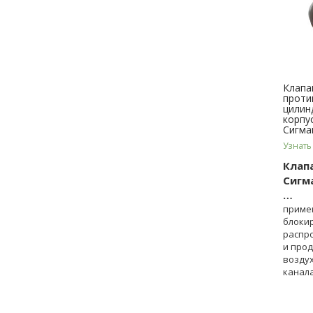
Клапа
проти
цилин
корпу
Сигма
Узнать
Клап
Сигм
…
приме
блоки
распр
и прод
возду
канал
вентил