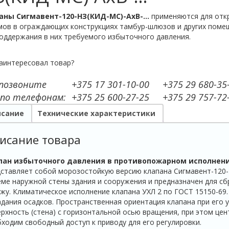
аны Сигмавент-120-НЗ(КИД-МС)-АхВ-…
применяются для отк
мов в ограждающих конструкциях тамбур-шлюзов и других поме
оддержания в них требуемого избыточного давления.
аинтересовал товар?
 позвоните
+375 17 301-10-00
+375 29 680-35
 по телефонам:
+375 25 600-27-25
+375 29 757-72
сание
Технические характеристики
исание товара
пан избыточного давления в противопожарном исполнени
ставляет собой морозостойкую версию клапана Сигмавент-120-
ме наружной стены здания и сооружения и предназначен для с
жу. Климатическое исполнение клапана УХЛ 2 по ГОСТ 15150-69
дания осадков. Пространственная ориентация клапана при его у
рхность (стена) с горизонтальной осью вращения, при этом цен
ходим свободный доступ к приводу для его регулировки.