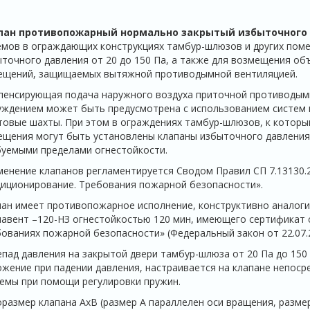
пан противопожарный нормально закрытый избыточного
мов в ограждающих конструкциях тамбур-шлюзов и других поме
точного давления от 20 до 150 Па, а также для возмещения об
ещений, защищаемых вытяжной противодымной вентиляцией.
енсирующая подача наружного воздуха приточной противодымн
ждением может быть предусмотрена с использованием систем 
товые шахты. При этом в ограждениях тамбур-шлюзов, к кото
щения могут быть установлены клапаны избыточного давления
уемыми пределами огнестойкости.
енение клапанов регламентируется Сводом Правил СП 7.13130.
иционирование. Требования пожарной безопасности».
ан имеет противопожарное исполнение, конструктивно аналог
авент –120-НЗ огнестойкостью 120 мин, имеющего сертификат 
ованиях пожарной безопасности» (Федеральный закон от 22.07.
пад давления на закрытой двери тамбур-шлюза от 20 Па до 150 
жение при падении давления, настраивается на клапане непос
емы при помощи регулировки пружин.
размер клапана АхВ (размер А параллелен оси вращения, разме