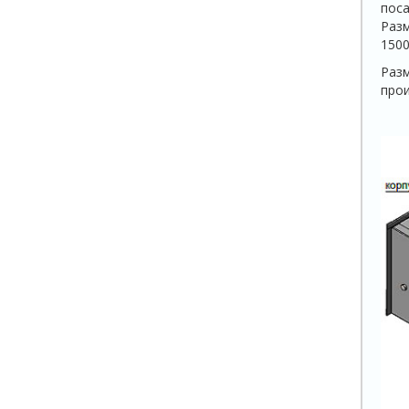
поса
Разм
1500
Разм
прои