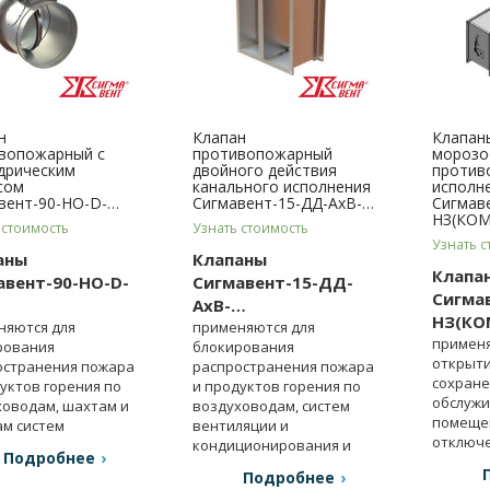
н
Клапан
Клапан
вопожарный с
противопожарный
морозо
дрическим
двойного действия
против
сом
канального исполнения
исполн
вент-90-НО-D-…
Сигмавент-15-ДД-АхВ-…
Сигмав
НЗ(КОМ
 стоимость
Узнать стоимость
Узнать с
аны
Клапаны
Клапа
авент-90-НО-D-
Сигмавент-15-ДД-
Сигмав
АхВ-…
НЗ(КО
няются для
применяются для
применя
рования
блокирования
открыти
остранения пожара
распространения пожара
сохране
уктов горения по
и продуктов горения по
обслуж
ховодам, шахтам и
воздуховодам, систем
помеще
ам систем
вентиляции и
отключ
яции и др.
кондиционирования и
Подробнее
вентиля
др.
Подробнее