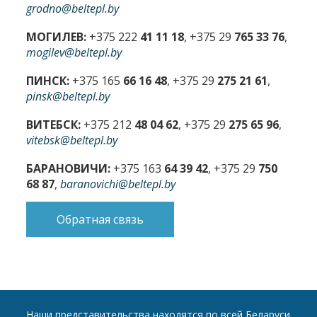
grodno@beltepl.by
МОГИЛЕВ:
+375 222
41 11 18
, +375 29
765 33 76
,
mogilev@beltepl.by
ПИНСК:
+375 165
66 16 48
, +375 29
275 21 61
,
pinsk@beltepl.by
ВИТЕБСК:
+375 212
48 04 62
, +375 29
275 65 96
,
vitebsk@beltepl.by
БАРАНОВИЧИ:
+375 163
64 39 42
, +375 29
750
68 87
,
baranovichi@beltepl.by
Обратная связь
Наши представительства находятся по всей Беларуси