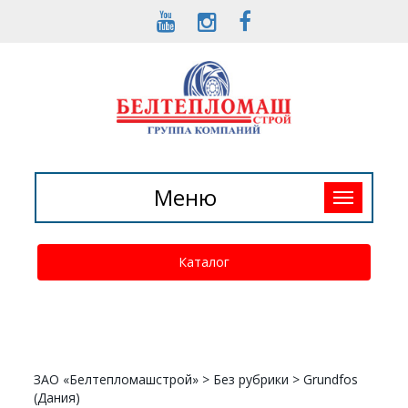
Toggle
Меню
navigation
Каталог
ЗАО «Белтепломашстрой»
>
Без рубрики
>
Grundfos
(Дания)