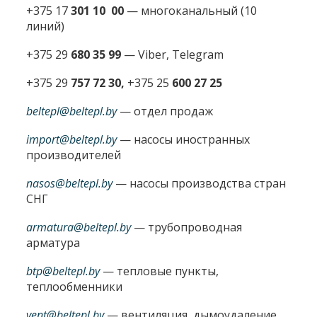
+375 17
301 10 00
—
многоканальный (10
линий)
+375 29
680 35 99
— Viber, Telegram
+375 29
757 72 30,
+375 25
600 27 25
beltepl@beltepl.by
— отдел продаж
import@beltepl.by
— насосы иностранных
производителей
nasos@beltepl.by
— насосы производства стран
СНГ
armatura@beltepl.by
— трубопроводная
арматура
btp@beltepl.by
— тепловые пункты,
теплообменники
vent@beltepl.by
— вентиляция, дымоудаление,