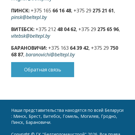
ПИНСК:
+375 165
66 16 48
, +375 29
275 21 61
,
pinsk@beltepl.by
ВИТЕБСК:
+375 212
48 04 62
, +375 29
275 65 96
,
vitebsk@beltepl.by
БАРАНОВИЧИ:
+375 163
64 39 42
, +375 29
750
68 87
,
baranovichi@beltepl.by
Обратная связь
Наши представительства находятся по всей Беларуси
: Минск, Брест, Витебск, Гомель, Могилев, Гродно,
Пинск, Барановичи.
Copyright © ГК "Белтепломашстрой" 2026. Все права